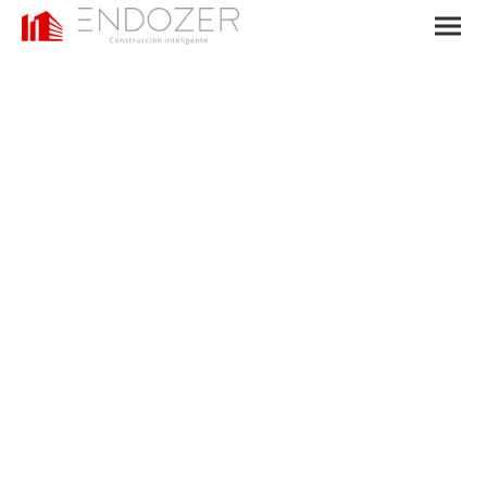
¿Quiénes somos?
Grupo Endozer es una empresa especializada en acabados y
sistemas constructivos: sistemas PYL, pintura profesional e
industrial, protección pasiva contra el fuego y envolvente.
Trabajamos con equipos propios, no como intermediarios que
subcontratan a terceros.